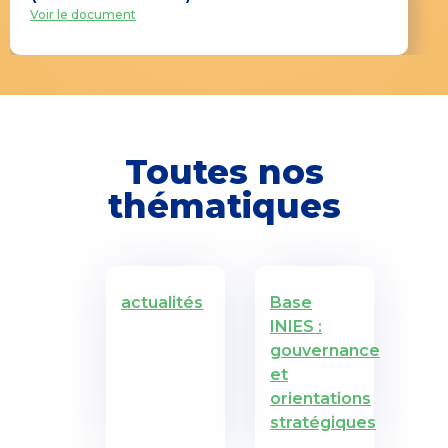
Voir le document
Toutes nos
thématiques
actualités
Base
INIES :
gouvernance
et
orientations
stratégiques