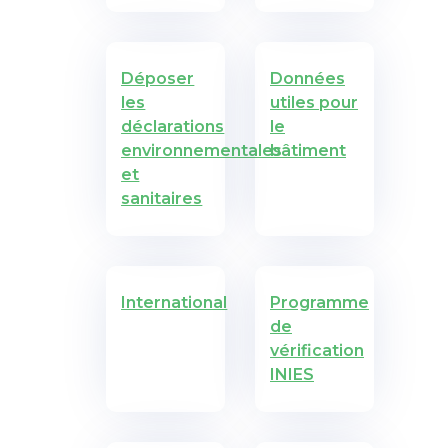
Déposer
Données
les
utiles pour
déclarations
le
environnementales
bâtiment
et
sanitaires
International
Programme
de
vérification
INIES