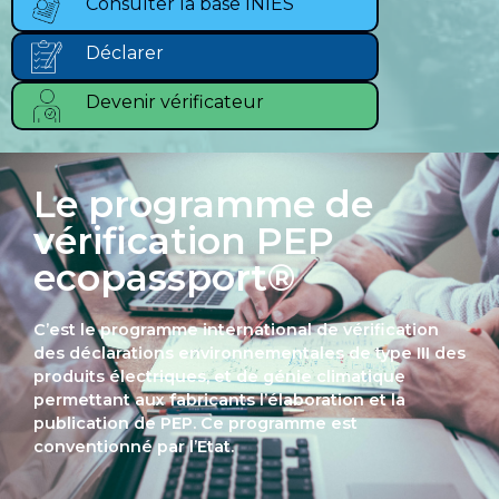
Consulter la base INIES
Déclarer
Devenir vérificateur
Le programme de
vérification PEP
ecopassport®
C’est le programme international de vérification
des déclarations environnementales de type III des
produits électriques, et de génie climatique
permettant aux fabricants l’élaboration et la
publication de PEP. Ce programme est
conventionné par l’Etat.