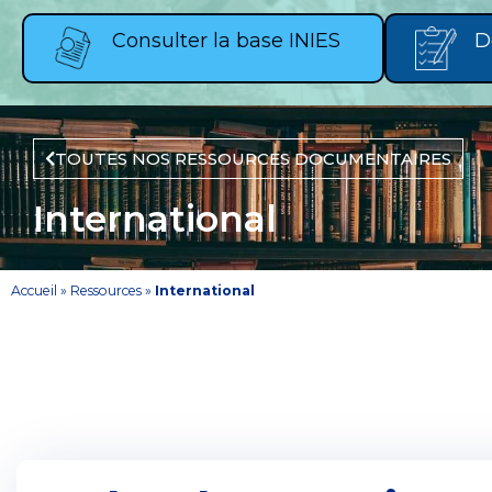
Consulter la base INIES
D
TOUTES NOS RESSOURCES DOCUMENTAIRES
International
Accueil
»
Ressources
»
International