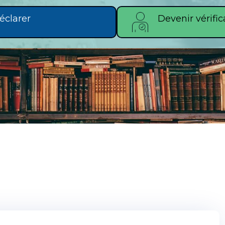
éclarer
Devenir vérific