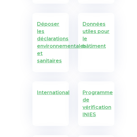
Déposer
Données
les
utiles pour
déclarations
le
environnementales
bâtiment
et
sanitaires
International
Programme
de
vérification
INIES