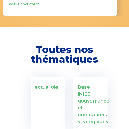
Voir le document
Toutes nos
thématiques
actualités
Base
INIES :
gouvernance
et
orientations
stratégiques